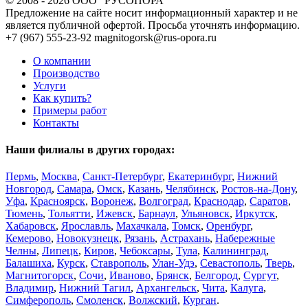
© 2008 - 2026 ООО "РУСОПОРА"
Предложение на сайте носит информационный характер и не
является публичной офертой. Просьба уточнять информацию.
+7 (967) 555-23-92
magnitogorsk@rus-opora.ru
О компании
Производство
Услуги
Как купить?
Примеры работ
Контакты
Наши филиалы в других городах:
Пермь
,
Москва
,
Санкт-Петербург
,
Екатеринбург
,
Нижний
Новгород
,
Самара
,
Омск
,
Казань
,
Челябинск
,
Ростов-на-Дону
,
Уфа
,
Красноярск
,
Воронеж
,
Волгоград
,
Краснодар
,
Саратов
,
Тюмень
,
Тольятти
,
Ижевск
,
Барнаул
,
Ульяновск
,
Иркутск
,
Хабаровск
,
Ярославль
,
Махачкала
,
Томск
,
Оренбург
,
Кемерово
,
Новокузнецк
,
Рязань
,
Астрахань
,
Набережные
Челны
,
Липецк
,
Киров
,
Чебоксары
,
Тула
,
Калининград
,
Балашиха
,
Курск
,
Ставрополь
,
Улан-Удэ
,
Севастополь
,
Тверь
,
Магнитогорск
,
Сочи
,
Иваново
,
Брянск
,
Белгород
,
Сургут
,
Владимир
,
Нижний Тагил
,
Архангельск
,
Чита
,
Калуга
,
Симферополь
,
Смоленск
,
Волжский
,
Курган
.